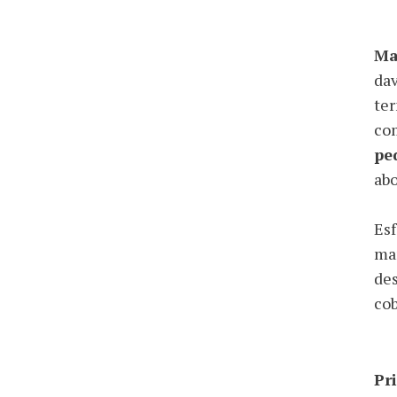
Ma
dav
ter
com
pe
abo
Esf
man
des
cob
Pr