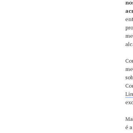
no
ac
ent
pro
mel
alc
Con
med
sob
Com
Li
exc
Ma
é a