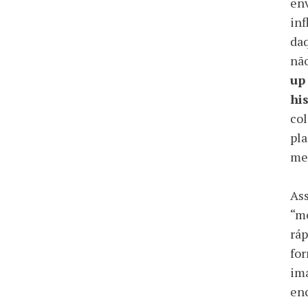
env
inf
daq
não
up
hi
col
pla
men
Ass
“me
ráp
for
ima
enc