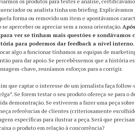
iarmos os produtos para testes e análise, certificávamo
luenciador ou analista tinha um briefing. Explicávamo
uela forma ou removido um item e apontávamos caracte
 se aperceber ou apreciar sem a nossa orientação.
Após
 para ver se tinham mais questões e sondávamos 
stória para podermos dar feedback a nível interno
ocar algo a funcionar tínhamos as equipas de marketing
ntão para dar apoio. Se percebêssemos que a história es
sagem-chave, reuníamos esforços para a corrigir.
im que captar o interesse de um jornalista faça follow-
lga”. Se forem testar o seu produto ofereça-se para o d
ida demonstração. Se estiverem a fazer uma peça sobre
neça referências de clientes (criteriosamente escolhid
gens específicas para ilustrar a peça. Será que precisa
aixa o produto em relação à concorrência?