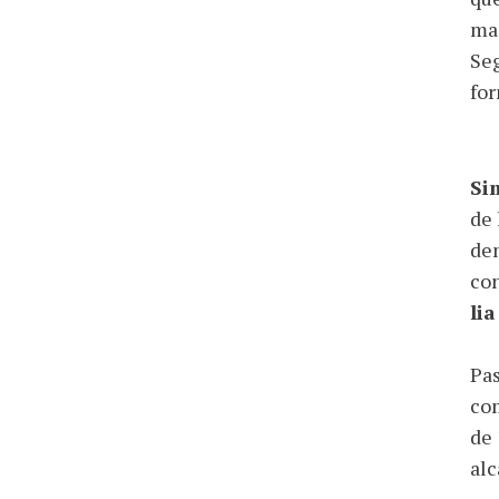
mag
Seg
for
Sim
de 
dem
con
li
Pas
com
de 
alc