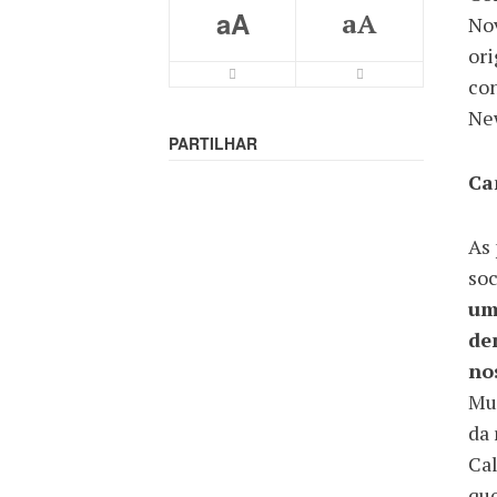
aA
aA
Nov
or
con
Ne
PARTILHAR
Ca
As 
soc
um
de
no
Mud
da 
Cal
que