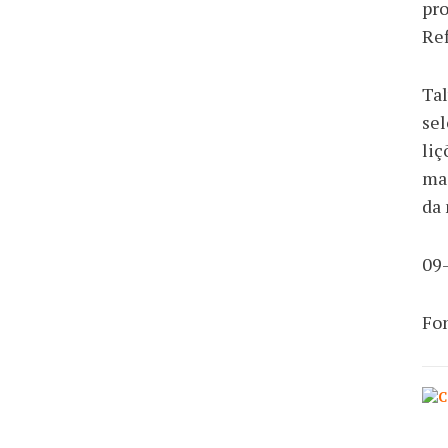
pro
Ref
Tal
sel
liç
mag
da 
09
Fo