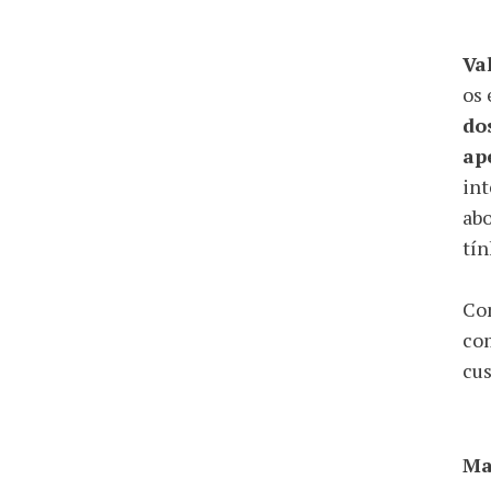
Va
os 
do
ap
int
abo
tín
Con
com
cu
Ma