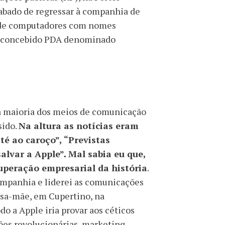
abado de regressar à companhia de
a de computadores com nomes
al concebido PDA denominado
 a maioria dos meios de comunicação
sido.
Na altura as notícias eram
é ao caroço”, “Previstas
alvar a Apple”
.
Mal sabia eu que,
cuperação empresarial da história
.
ompanhia e liderei as comunicações
casa-mãe, em Cupertino, na
do a Apple iria provar aos céticos
es revolucionárias, marketing