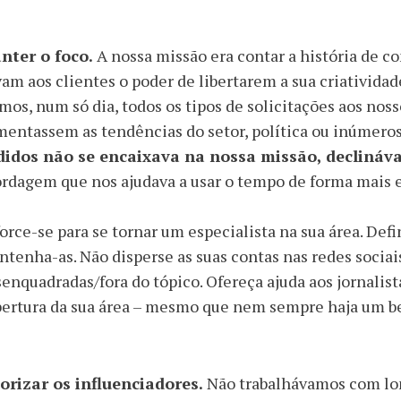
nter o foco.
A nossa missão era contar a história de c
am aos clientes o poder de libertarem a sua criativid
mos, num só dia, todos os tipos de solicitações aos nos
entassem as tendências do setor, política ou inúmeros
didos não se encaixava na nossa missão, decliná
rdagem que nos ajudava a usar o tempo de forma mais e
orce-se para se tornar um especialista na sua área. De
tenha-as. Não disperse as suas contas nas redes soci
enquadradas/fora do tópico. Ofereça ajuda aos jornalist
ertura da sua área – mesmo que nem sempre haja um ben
iorizar os influenciadores.
Não trabalhávamos com lon