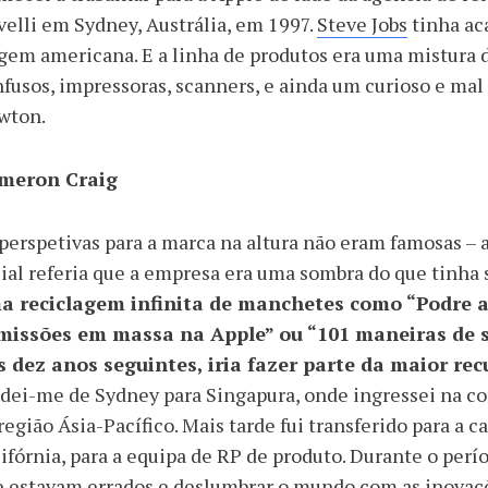
elli em Sydney, Austrália, em 1997.
Steve Jobs
tinha ac
igem americana. E a linha de produtos era uma mistur
fusos, impressoras, scanners, e ainda um curioso e m
wton.
meron Craig
perspetivas para a marca na altura não eram famosas –
ial referia que a empresa era uma sombra do que tinha 
a reciclagem infinita de manchetes como “Podre at
missões em massa na Apple” ou “101 maneiras de s
s dez anos seguintes, iria fazer parte da maior re
ei-me de Sydney para Singapura, onde ingressei na c
região Ásia-Pacífico. Mais tarde fui transferido para a 
ifórnia, para a equipa de RP de produto. Durante o perío
 estavam errados e deslumbrar o mundo com as inovaçõ