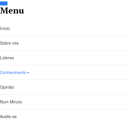
Menu
Início
Sobre nós
INÍCIO
SOBRE
Líderes
3 minutos de leitura
Conhecimento
LIDERANÇA
9 conselhos para ma
Opinião
dos colaboradores e
Num Minuto
Segundo o Wall Street Journal, em tempos difí
aos líderes ajudá-los a manterem-se envolvidos
Avalie-se