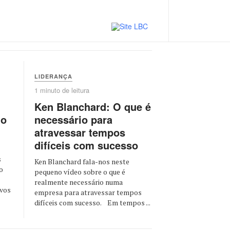
5 minutos de leitura
Usando a força da crise
para combater… a crise
LIDERANÇA
1 minuto de leitura
Ken Blanchard: O que é
to
necessário para
atravessar tempos
difíceis com sucesso
s
Ken Blanchard fala-nos neste
o
pequeno vídeo sobre o que é
realmente necessário numa
ovos
empresa para atravessar tempos
difíceis com sucesso. Em tempos ...