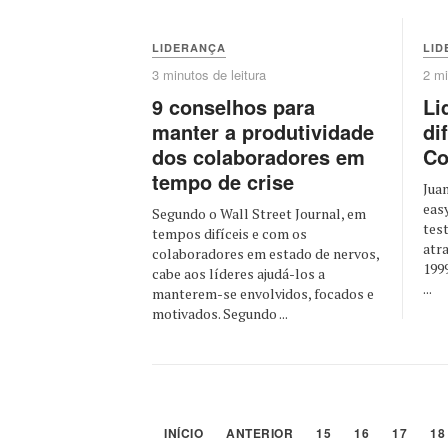
LIDERANÇA
LID
3 minutos de leitura
2 mi
9 conselhos para
Li
manter a produtividade
di
dos colaboradores em
Co
tempo de crise
Jua
eas
Segundo o Wall Street Journal, em
tes
tempos difíceis e com os
atr
colaboradores em estado de nervos,
199
cabe aos líderes ajudá-los a
...
manterem-se envolvidos, focados e
motivados. Segundo ...
INÍCIO
ANTERIOR
15
16
17
18