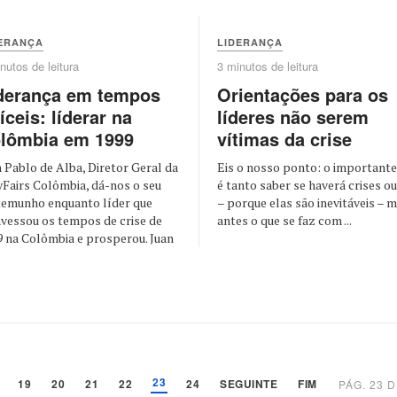
ERANÇA
LIDERANÇA
nutos de leitura
3 minutos de leitura
derança em tempos
Orientações para os
fíceis: líderar na
líderes não serem
lômbia em 1999
vítimas da crise
n Pablo de Alba, Diretor Geral da
Eis o nosso ponto: o importante
yFairs Colômbia, dá-nos o seu
é tanto saber se haverá crises o
temunho enquanto líder que
– porque elas são inevitáveis – 
avessou os tempos de crise de
antes o que se faz com ...
9 na Colômbia e prosperou. Juan
23
19
20
21
22
24
SEGUINTE
FIM
PÁG. 23 D