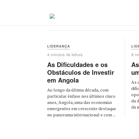
LIDERANÇA
LID
4 minutos de leitura
8 mi
As Dificuldades e os
As
Obstáculos de Investir
um
em Angola
As 
dif
Ao longo da última década, com
opo
particular ênfase nos últimos cinco
da 
anos, Angola, uma das economias
da m
emergentes em crescente destaque
no panorama internacional e com ...