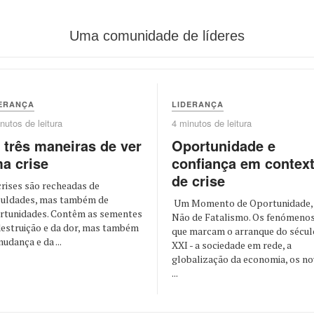
Uma comunidade de líderes
ERANÇA
LIDERANÇA
nutos de leitura
4 minutos de leitura
 três maneiras de ver
Oportunidade e
a crise
confiança em contex
de crise
crises são recheadas de
iculdades, mas também de
Um Momento de Oportunidade,
rtunidades. Contêm as sementes
Não de Fatalismo. Os fenómeno
destruição e da dor, mas também
que marcam o arranque do sécul
udança e da ...
XXI - a sociedade em rede, a
globalização da economia, os n
...