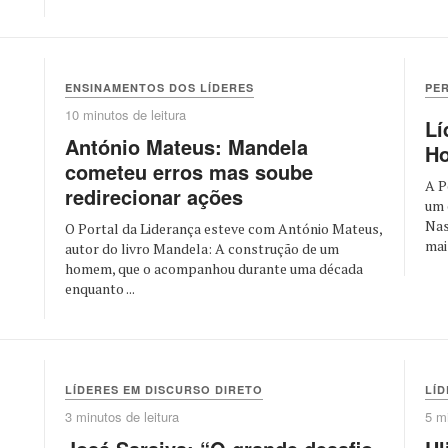
ENSINAMENTOS DOS LÍDERES
PE
10 minutos de leitura
Lí
António Mateus: Mandela
H
cometeu erros mas soube
A P
redirecionar ações
um 
Nas
O Portal da Liderança esteve com António Mateus,
mai
autor do livro Mandela: A construção de um
homem, que o acompanhou durante uma década
enquanto ...
LÍDERES EM DISCURSO DIRETO
LÍD
3 minutos de leitura
5 mi