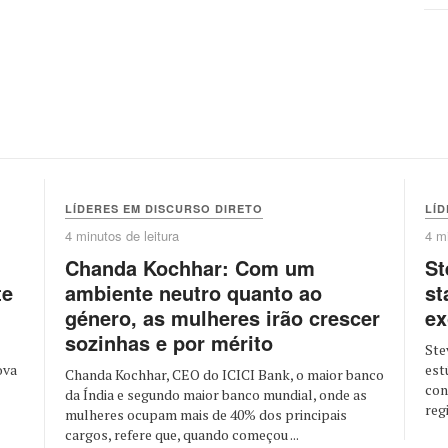
LÍDERES EM DISCURSO DIRETO
LÍD
4 minutos de leitura
4 mi
Chanda Kochhar: Com um
St
te
ambiente neutro quanto ao
st
género, as mulheres irão crescer
ex
sozinhas e por mérito
Ste
ova
est
Chanda Kochhar, CEO do ICICI Bank, o maior banco
con
da Índia e segundo maior banco mundial, onde as
regi
mulheres ocupam mais de 40% dos principais
cargos, refere que, quando começou ...