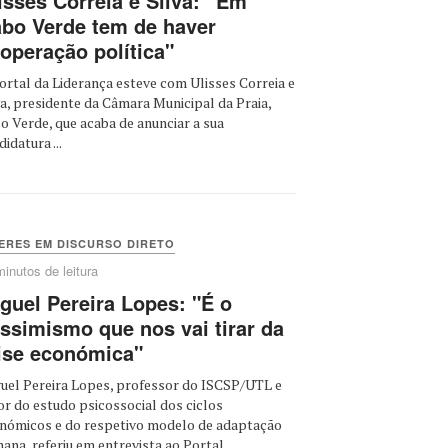
isses Correia e Silva: “Em
bo Verde tem de haver
operação política"
ortal da Liderança esteve com Ulisses Correia e
va, presidente da Câmara Municipal da Praia,
o Verde, que acaba de anunciar a sua
idatura ...
ERES EM DISCURSO DIRETO
minutos de leitura
guel Pereira Lopes: "É o
ssimismo que nos vai tirar da
ise económica"
uel Pereira Lopes, professor do ISCSP/UTL e
or do estudo psicossocial dos ciclos
nómicos e do respetivo modelo de adaptação
ana, referiu em entrevista ao Portal ...