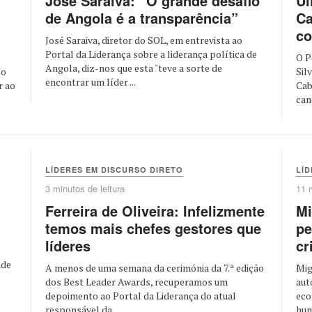
José Saraiva: “O grande desafio
Ul
de Angola é a transparência”
Ca
co
José Saraiva, diretor do SOL, em entrevista ao
Portal da Liderança sobre a liderança política de
O P
Angola, diz-nos que esta "teve a sorte de
bo
Sil
encontrar um líder ...
r ao
Cab
cand
LÍDERES EM DISCURSO DIRETO
LÍD
3 minutos de leitura
11 
Ferreira de Oliveira: Infelizmente
Mi
temos mais chefes gestores que
pe
líderes
cr
nde
A menos de uma semana da cerimónia da 7.ª edição
Mig
dos Best Leader Awards, recuperamos um
aut
depoimento ao Portal da Liderança do atual
eco
responsável da ...
hum