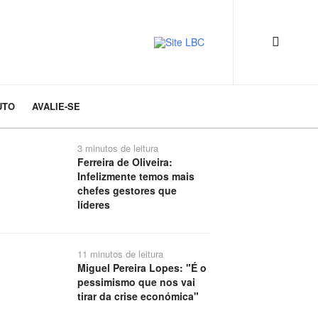
UTO
AVALIE-SE
3 minutos de leitura
Ferreira de Oliveira:
Infelizmente temos mais
chefes gestores que
líderes
11 minutos de leitura
Miguel Pereira Lopes: "É o
pessimismo que nos vai
tirar da crise económica"