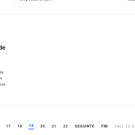
de
iu
ís
ras
19
17
18
20
21
22
SEGUINTE
FIM
PÁG. 19 D