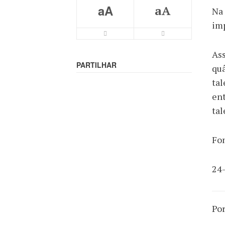
aA
aA
Na 
imp
Ass
PARTILHAR
quâ
ta
ent
tal
Fo
24
Po