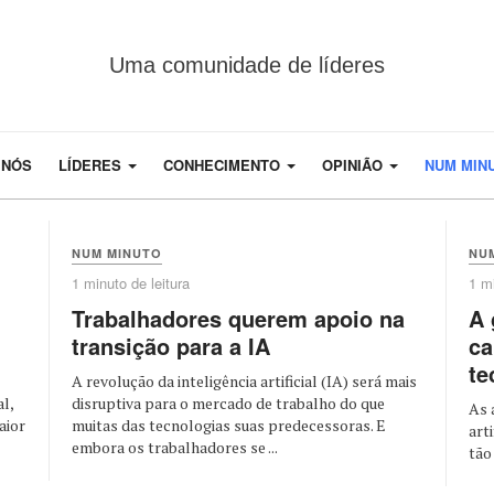
Uma comunidade de líderes
 NÓS
LÍDERES
CONHECIMENTO
OPINIÃO
NUM MIN
NUM MINUTO
NU
1 minuto de leitura
1 mi
Trabalhadores querem apoio na
A 
transição para a IA
ca
te
A revolução da inteligência artificial (IA) será mais
l,
disruptiva para o mercado de trabalho do que
As 
aior
muitas das tecnologias suas predecessoras. E
art
embora os trabalhadores se ...
tão