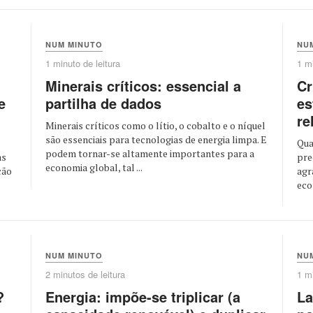
NUM MINUTO
NU
1 minuto de leitura
1 mi
Minerais críticos: essencial a
Cr
e
partilha de dados
es
re
Minerais críticos como o lítio, o cobalto e o níquel
são essenciais para tecnologias de energia limpa. E
Qua
podem tornar-se altamente importantes para a
as
pre
economia global, tal ...
ção
agr
eco
NUM MINUTO
NU
2 minutos de leitura
1 mi
?
Energia: impõe-se triplicar (a
La