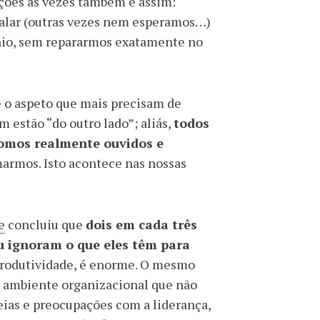
ções às vezes também é assim:
falar (outras vezes nem esperamos…)
nio, sem repararmos exatamente no
 o aspeto que mais precisam de
estão “do outro lado”; aliás,
todos
somos realmente ouvidos e
marmos. Isto acontece nas nossas
e
concluiu que
dois em cada três
u ignoram o que eles têm para
produtividade, é enorme. O mesmo
m ambiente organizacional que não
deias e preocupações com a liderança,