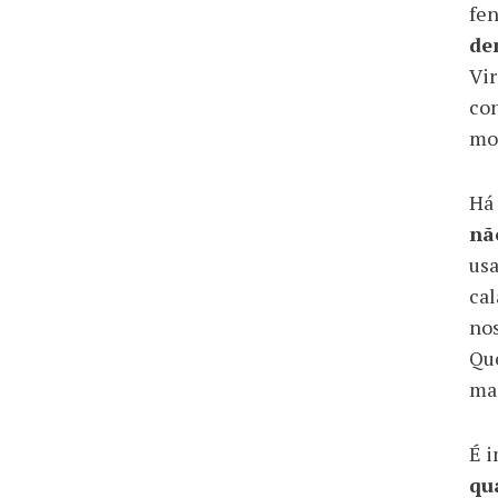
fe
de
Vi
con
mom
Há
nã
usa
cal
nos
Que
mas
É 
qu