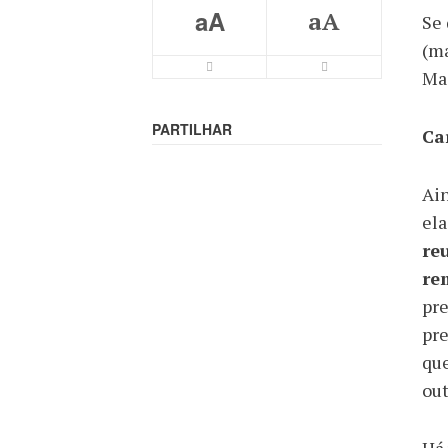
aA
aA
Se 
(ma
Mas
PARTILHAR
Ca
Ain
ela
re
re
pre
pre
que
out