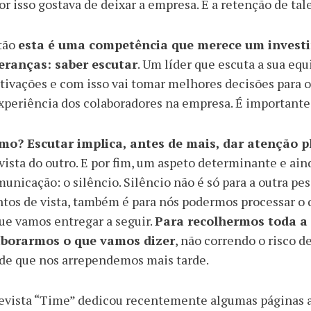
or isso gostava de deixar a empresa. É a retenção de t
tão
esta é uma competência que merece um investi
deranças: saber escutar
. Um líder que escuta a sua equ
ivações e com isso vai tomar melhores decisões para o
xperiência dos colaboradores na empresa. É importante
mo? Escutar implica, antes de mais, dar atenção p
vista do outro. E por fim, um aspeto determinante e a
unicação: o silêncio. Silêncio não é só para a outra pes
tos de vista, também é para nós podermos processar o 
ue vamos entregar a seguir.
Para recolhermos toda a
aborarmos o que vamos dizer
, não correndo o risco d
de que nos arrependemos mais tarde.
evista “Time” dedicou recentemente algumas páginas a 