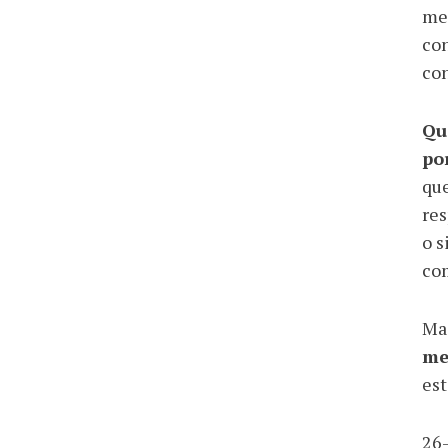
med
con
con
Qu
po
que
res
o s
com
Mai
me
est
26