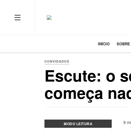
INÍCIO
SOBRE
CONVIDADOS
Escute: o s
começa naq
9 mi
MODO LEITURA