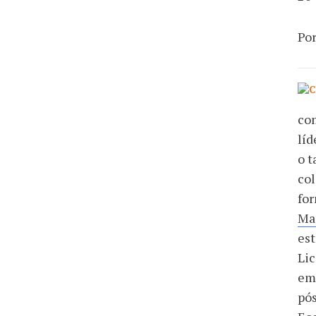
Por
com
líd
o 
col
fo
Ma
est
Li
em
pós