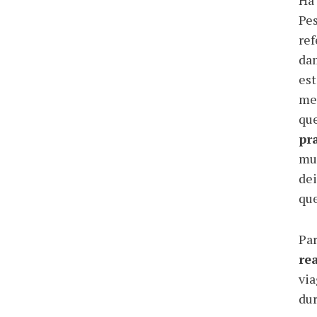
Há 
Pes
ref
dam
est
met
qu
pr
mui
dei
que
Par
re
via
dur