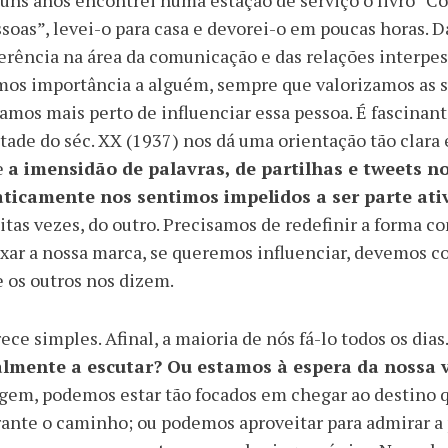
uns anos encontrei numa estação de serviço o livro “C
soas”, levei-o para casa e devorei-o em poucas horas. 
erência na área da comunicação e das relações interpe
os importância a alguém, sempre que valorizamos as su
amos mais perto de influenciar essa pessoa. É fascinan
ade do séc. XX (1937) nos dá uma orientação tão clara e
e
a imensidão de palavras, de partilhas e tweets n
aticamente nos sentimos impelidos a ser parte ati
tas vezes, do outro. Precisamos de redefinir a forma 
xar a nossa marca, se queremos influenciar, devemos c
 os outros nos dizem.
ece simples. Afinal, a maioria de nós fá-lo todos os dias
almente a escutar? Ou estamos à espera da nossa v
gem, podemos estar tão focados em chegar ao destino q
ante o caminho; ou podemos aproveitar para admirar a 