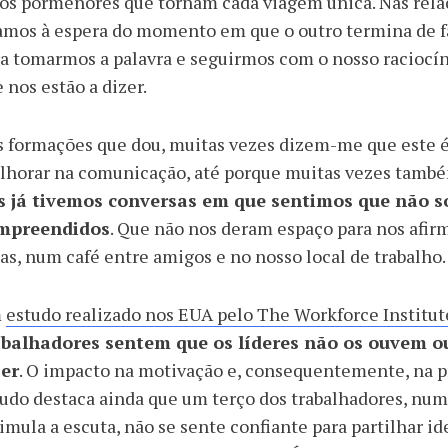
os pormenores que tornam cada viagem única. Nas rela
amos à espera do momento em que o outro termina de 
a tomarmos a palavra e seguirmos com o nosso raciocí
 nos estão a dizer.
 formações que dou, muitas vezes dizem-me que este é
horar na comunicação, até porque muitas vezes também 
s já tivemos conversas em que sentimos que não 
mpreendidos
. Que não nos deram espaço para nos afir
as, num café entre amigos e no nosso local de trabalho.
m
estudo realizado nos EUA pelo The Workforce Institut
abalhadores sentem que os líderes não os ouvem o
zer
. O impacto na motivação e, consequentemente, na 
udo destaca ainda que um terço dos trabalhadores, nu
imula a escuta, não se sente confiante para partilhar i