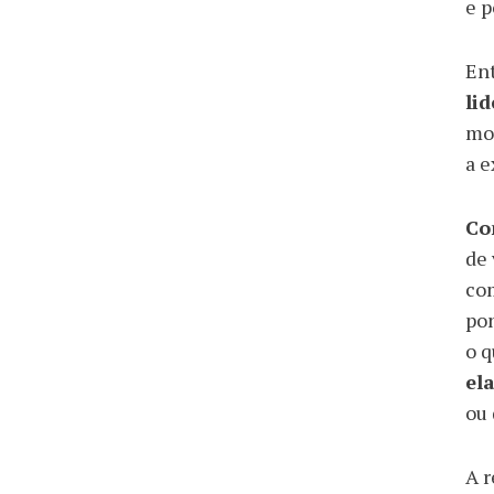
e p
En
li
mot
a e
Co
de 
com
pon
o q
el
ou 
A r