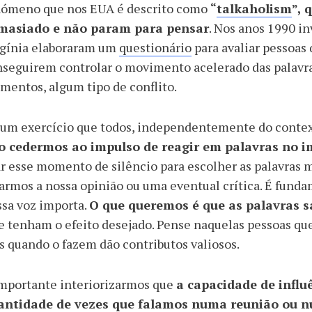
nómeno que nos EUA é descrito como
“
talkaholism
”, 
masiado e não param para pensar
. Nos anos 1990 i
rgínia elaboraram um
questionário
para avaliar pessoas
seguirem controlar o movimento acelerado das palavra
entos, algum tipo de conflito.
 um exercício que todos, independentemente do contex
o cedermos ao impulso de reagir em palavras no i
r esse momento de silêncio para escolher as palavras m
armos a nossa opinião ou uma eventual crítica. É funda
sa voz importa.
O que queremos é que as palavras s
 tenham o efeito desejado. Pense naquelas pessoas qu
 quando o fazem dão contributos valiosos.
importante interiorizarmos que
a capacidade de influ
antidade de vezes que falamos numa reunião ou 