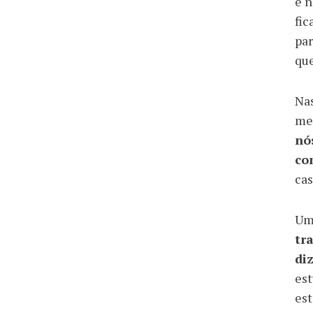
e n
fic
par
que
Nas
mel
nó
co
cas
U
tr
di
est
est