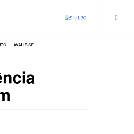
UTO
AVALIE-SE
ência
em