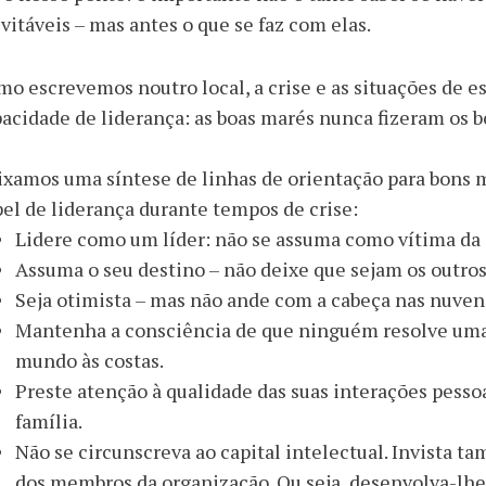
vitáveis – mas antes o que se faz com elas.
o escrevemos noutro local, a crise e as situações de e
acidade de liderança: as boas marés nunca fizeram os 
ixamos uma síntese de linhas de orientação para bons
el de liderança durante tempos de crise:
Lidere como um líder: não se assuma como vítima da 
Assuma o seu destino – não deixe que sejam os outros a
Seja otimista – mas não ande com a cabeça nas nuven
Mantenha a consciência de que ninguém resolve uma 
mundo às costas.
Preste atenção à qualidade das suas interações pessoa
família.
Não se circunscreva ao capital intelectual. Invista t
dos membros da organização. Ou seja, desenvolva-lhes 