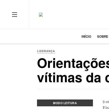
INÍCIO
SOBRE
LIDERANÇA
Orientações
vítimas da 
3 mi
MODO LEITURA
Eis