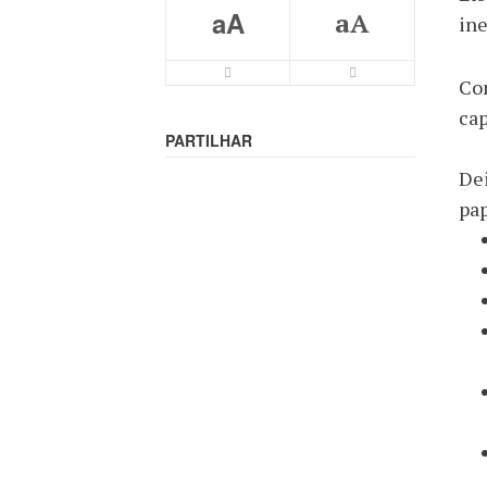
aA
aA
ine
Com
cap
PARTILHAR
De
pap