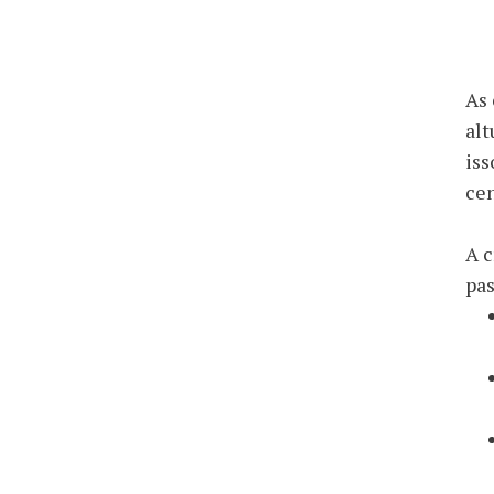
As 
alt
is
cen
A c
pas