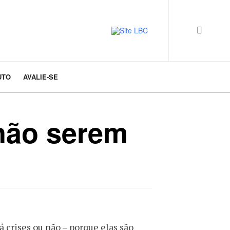
UTO
AVALIE-SE
 não serem
á crises ou não – porque elas são