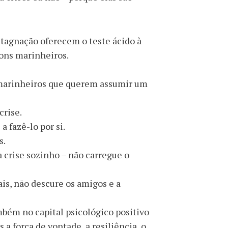
stagnação oferecem o teste ácido à
bons marinheiros.
 marinheiros que querem assumir um
crise.
 fazê-lo por si.
s.
crise sozinho – não carregue o
is, não descure os amigos e a
ambém no capital psicológico positivo
a força de vontade, a resiliência, o