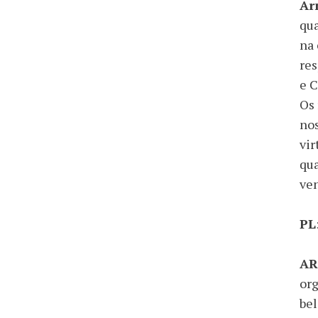
Ar
qua
na 
res
e C
Os 
nos
vir
qua
ve
PL
AR
org
bel