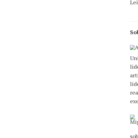
Lei
So
Uni
lid
art
lid
rea
exe
sob