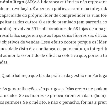
ménio Rego (AR)
: A liderança autêntica não represen
lquer revelação. É apenas a prática assente na integrid
capacidade do próprio líder de compreender as suas forç
peitar as dos outros. O estudo premiado (em parceria c
unha) envolveu 591 colaboradores de 68 lojas de uma gr
resultados sugerem que as lojas cujos líderes são éticos
 objetivos de vendas. Esse efeito ocorre porque os líd
tuosidade (isto é, a confiança, o apoio mútuo, a integri
l aumenta o sentido de eficácia coletiva que, por seu 
ndas.
: Qual o balanço que faz da prática da gestão em Portug
: As generalizações são perigosas. Mas creio que pode
anizados. Se os líderes se preocuparem em dar o (bom
os sermões. Se o mérito, e não o penacho, for mais pre