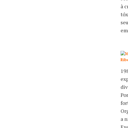
à c
tóx
seu
em 
198
exp
div
Po
for
Org
a n
Exe