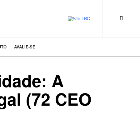
UTO
AVALIE-SE
idade: A
gal (72 CEO