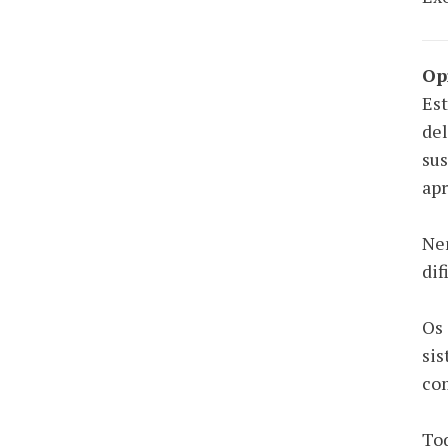
Op
Est
del
sus
apr
Nen
dif
Os
sis
com
Tod