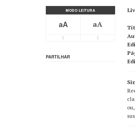
Li
MODO LEITURA
aA
aA
Tí
Au
Ed
Pá
PARTILHAR
Ed
Si
Rec
cla
ou,
sus