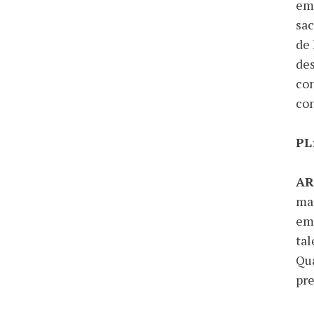
emp
sac
de 
des
con
co
PL
AR
mar
em
tal
Qua
pre