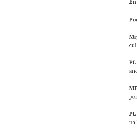
En
Po
Mi
cul
PL
an
M
por
PL
na 