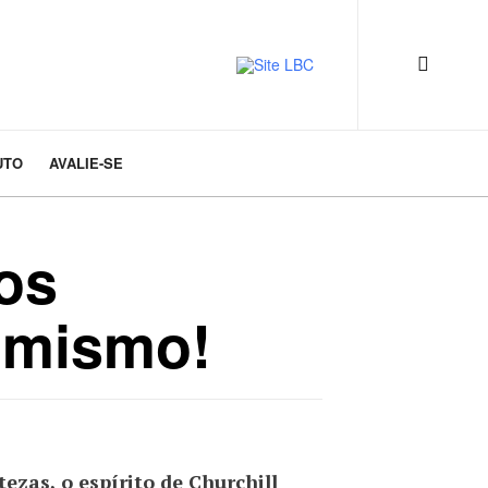
UTO
AVALIE-SE
os
imismo!
zas, o espírito de Churchill