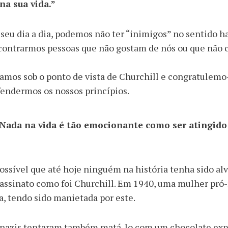
na sua vida.”
seu dia a dia, podemos não ter “inimigos” no sentido ha
contrarmos pessoas que não gostam de nós ou que não
amos sob o ponto de vista de Churchill e congratulemo
endermos os nossos princípios.
Nada na vida é tão emocionante como ser atingido 
ossível que até hoje ninguém na história tenha sido alv
assinato como foi Churchill. Em 1940, uma mulher pró-
a, tendo sido manietada por este.
nazis tentaram também matá-lo com um chocolate explo