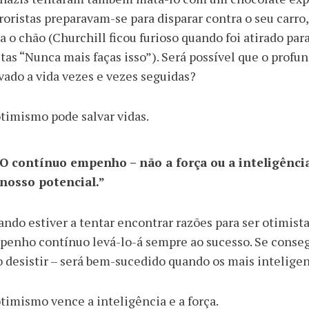
roristas preparavam-se para disparar contra o seu carro
a o chão (Churchill ficou furioso quando foi atirado par
tas “Nunca mais faças isso”). Será possível que o prof
vado a vida vezes e vezes seguidas?
timismo pode salvar vidas.
O contínuo empenho – não a força ou a inteligência
nosso potencial.”
ndo estiver a tentar encontrar razões para ser otimist
enho contínuo levá-lo-á sempre ao sucesso. Se consegui
 desistir – será bem-sucedido quando os mais inteligen
timismo vence a inteligência e a força.