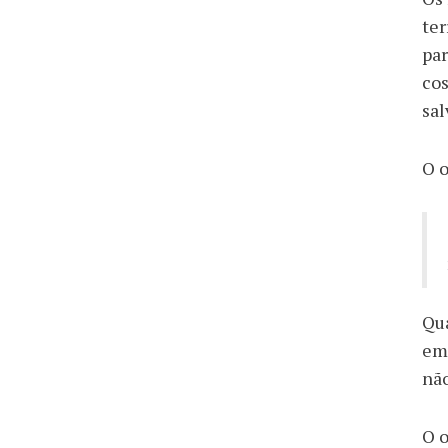
ter
par
cos
sal
O o
Qua
emp
não
O o