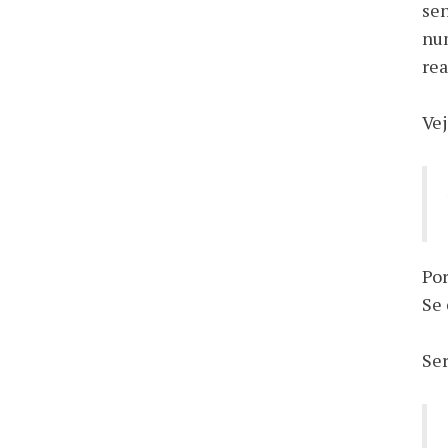
sen
num
rea
Vej
Por
Se 
Ser