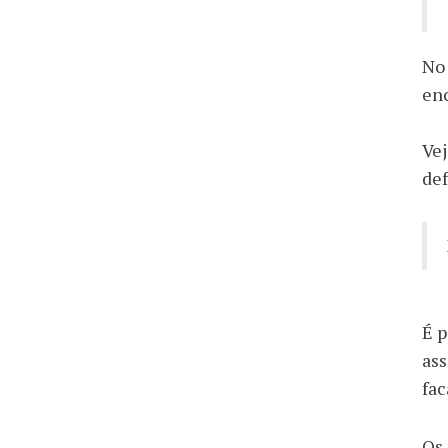
No 
en
Vej
def
É p
ass
fac
Os 