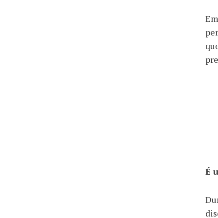
Em
per
que
pre
É 
Dur
dis