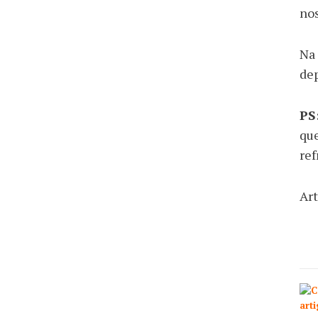
no
Na 
dep
PS
qu
ref
Art