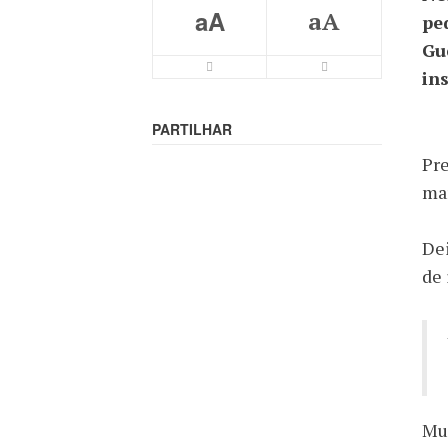
aA
aA
pe
Gu
in
PARTILHAR
Pre
mar
Dei
de 
Mui