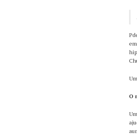
Pde
em 
hip
Chu
Uma
O 
Um 
aju
au