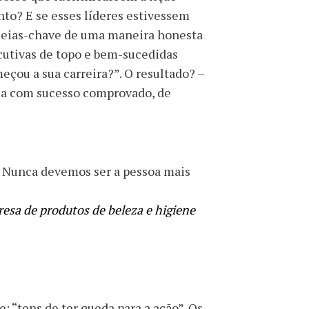
o? E se esses líderes estivessem
 ideias-chave de uma maneira honesta
ecutivas de topo e bem-sucedidas
eçou a sua carreira?”. O resultado? –
nça com sucesso comprovado, de
o. Nunca devemos ser a pessoa mais
esa de produtos de beleza e higiene
 “tens de ter queda para a ação”. Os