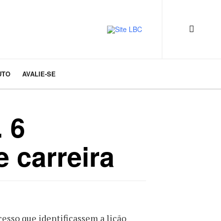
UTO
AVALIE-SE
 6
e carreira
cesso que identificassem a lição