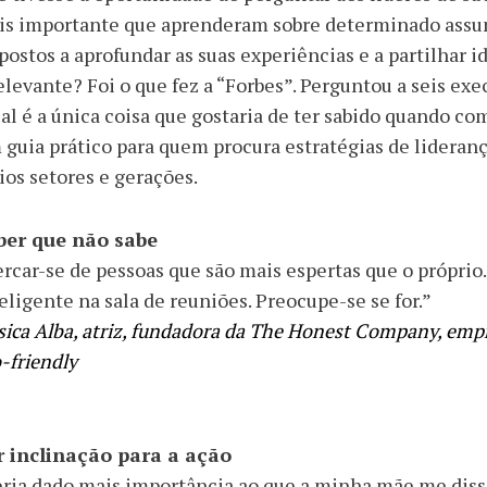
s importante que aprenderam sobre determinado assunt
postos a aprofundar as suas experiências e a partilhar
elevante? Foi o que fez a “Forbes”. Perguntou a seis ex
al é a única coisa que gostaria de ter sabido quando com
guia prático para quem procura estratégias de lidera
ios setores e gerações.
ber que não sabe
rcar-se de pessoas que são mais espertas que o própri
eligente na sala de reuniões. Preocupe-se se for.”
sica Alba, atriz, fundadora da The Honest Company, empr
-friendly
r inclinação para a ação
ria dado mais importância ao que a minha mãe me disse: