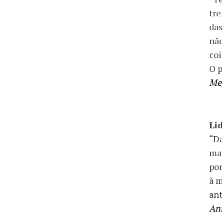
tre
das
não
coi
O p
Me
Li
“Da
mas
por
à m
ant
An