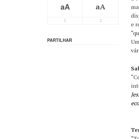
aA
aA
mai
dis
e r
“qu
PARTILHAR
Um 
vár
Sa
“Ce
int
Jes
eco
Te
“Te