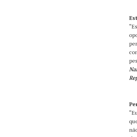
Es
“E
opo
pen
con
pes
Nan
Re
Pe
“Eu
que
não