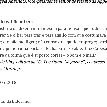
ela Ahrendts, vice-presidente sénior de retalho da Appl
do vai ficar bem
staria de dizer a mim mesma para relaxar, que tudo aca
rer. Se olhar para trás e para aquilo com que costumav
r; ele não me ligou; não consegui aquele emprego; perdi
al, quando uma porta se fecha outra se abre. Tudo (apes
re da forma que é suposto correr – o bom e o mau.”
le King, editora da “O, The Oprah Magazine”; coapresen
is Morning.
-03-2018
tal da Liderança