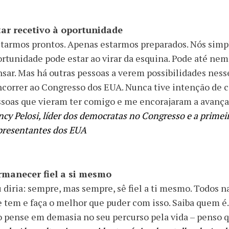
tar recetivo à oportunidade
starmos prontos. Apenas estarmos preparados. Nós sim
rtunidade pode estar ao virar da esquina. Pode até ne
sar. Mas há outras pessoas a verem possibilidades nes
correr ao Congresso dos EUA. Nunca tive intenção de c
soas que vieram ter comigo e me encorajaram a avançar.
cy Pelosi, líder dos democratas no Congresso e a primei
presentantes dos EUA
rmanecer fiel a si mesmo
 diria: sempre, mas sempre, sê fiel a ti mesmo. Todos
 tem e faça o melhor que puder com isso. Saiba quem é..
 pense em demasia no seu percurso pela vida – penso q