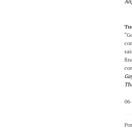
Ang
Tu
“Go
cor
sai
fin
cor
Gay
Th
06
Por