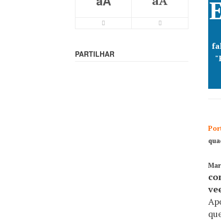
aA
aA
fa
PARTILHAR
"
Por
qua
Mar
co
ve
Apó
que