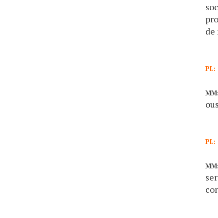
soc
pro
de 
PL:
MM
ous
PL:
MM
ser
con