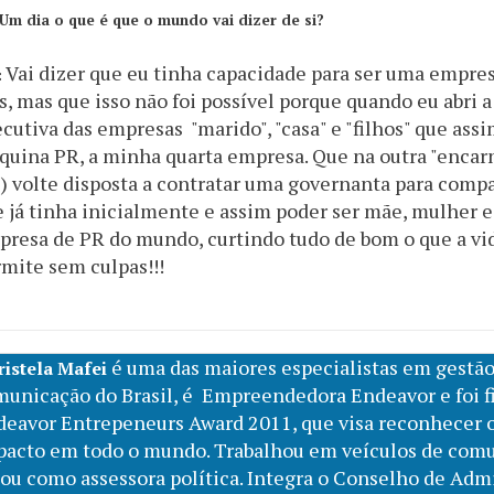
Um dia o que é que o mundo vai dizer de si?
Vai dizer que eu tinha capacidade para ser uma empre
:
s, mas que isso não foi possível porque quando eu abri 
cutiva das empresas "marido", "casa" e "filhos" que as
uina PR, a minha quarta empresa. Que na outra "encar
) volte disposta a contratar uma governanta para compa
 já tinha inicialmente e assim poder ser mãe, mulher 
resa de PR do mundo, curtindo tudo de bom o que a v
mite sem culpas!!!
é uma das maiores especialistas em gestão
istela Mafei
unicação do Brasil, é Empreendedora Endeavor e foi f
deavor Entrepeneurs Award 2011, que visa reconhecer 
pacto em todo o mundo. Trabalhou em veículos de comu
ou como assessora política. Integra o Conselho de Adm