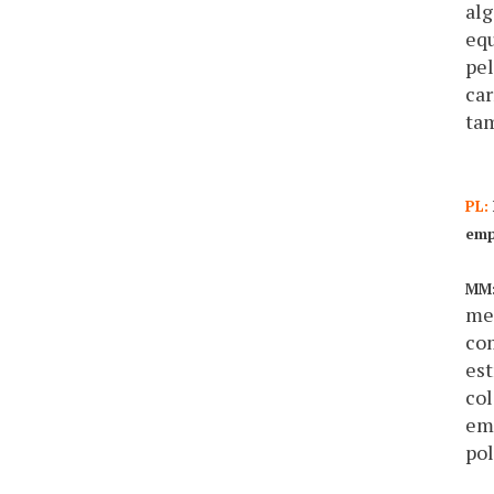
alg
equ
pel
car
tam
PL:
emp
MM
mer
com
est
col
emp
pol