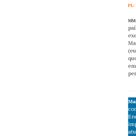
PL:
MM
paí
exe
Maq
(eu
que
emp
per
Mar
com
En
im
atu