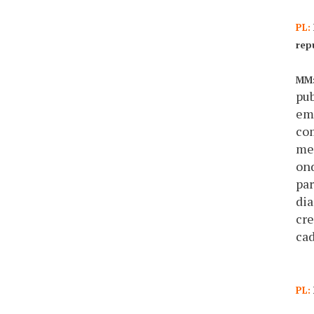
PL:
rep
MM
pub
emp
com
me
ond
par
dia
cre
cad
PL: