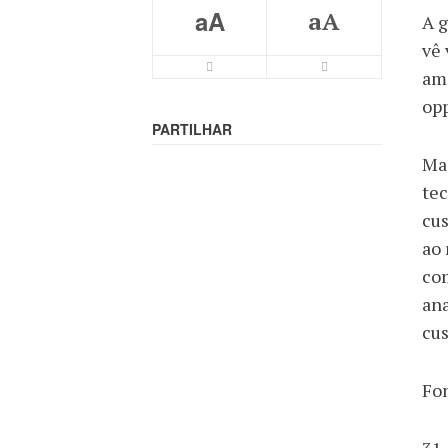
aA
aA
A g
vê 
ami
opp
PARTILHAR
Mas
tec
cus
ao 
com
an
cus
Fo