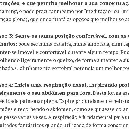
strações, e que permita melhorar a sua concentra
eaming, e pode procurar mesmo por “meditação” ou “mind
nção plena), que encontrará as opções que melhor se a
sso 3:
Sente-se numa posição confortável, com as c
chados
; pode ser numa cadeira, numa almofada, num ta
ter-se imóvel e confortável durante algum tempo. Endi
olhendo ligeiramente o queixo, de forma a manter a su
nhada. O alinhamento vertebral potencia um melhor re
sso 4:
Inicie uma respiração nasal, inspirando pr
geiramente o seu abdómen para fora
. Desta forma as
acidade pulmonar plena. Expire profundamente pelo nar
mões e recolhendo o abdómen, como se quisesse colar o
e passo várias vezes. A respiração é fundamental para 
ultados fantásticos quando utilizada de forma conscien