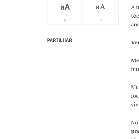
aA
aA
A n
téc
ans
PARTILHAR
Ve
Me
nu
Mui
foc
viv
No
po