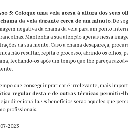
sso 5: Coloque uma vela acesa à altura dos seus ol
 chama da vela durante cerca de um minuto
. De se
magem negativa da chama da vela para um ponto intern
rancelhas. Mantenha a sua atenção apenas nessa image
trações da sua mente. Caso a chama desapareça, procure
nica não resultar, repita o processo, abrindo os olhos, p
ama, fechando-os após um tempo que lhe pareça razoáv
mente.
empo que conseguir praticar é irrelevante, mais import
ática regular desta e de outras técnicas permitir-
ejar direcioná-la. Os benefícios serão aqueles que per
o profissionais.
-07-2023