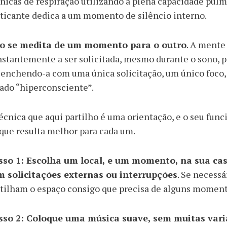
nicas de respiração utilizando a plena capacidade pul
ticante dedica a um momento de silêncio interno.
o se medita de um momento para o outro
. A mente 
stantemente a ser solicitada, mesmo durante o sono, pe
enchendo-a com uma única solicitação, um único foco, 
ado “hiperconsciente”.
écnica que aqui partilho é uma orientação, e o seu fu
que resulta melhor para cada um.
sso 1:
Escolha um local, e um momento, na sua cas
m solicitações externas ou interrupções
. Se necessá
tilham o espaço consigo que precisa de alguns momento
sso 2:
Coloque uma música suave, sem muitas varia