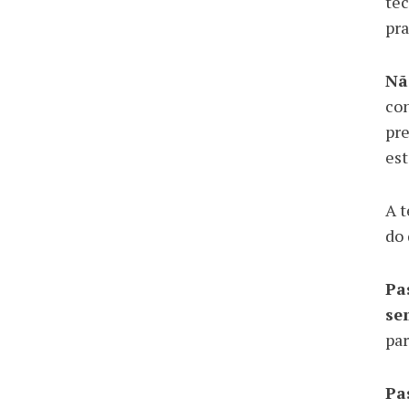
téc
pra
Nã
con
pre
est
A t
do 
Pa
se
par
Pa