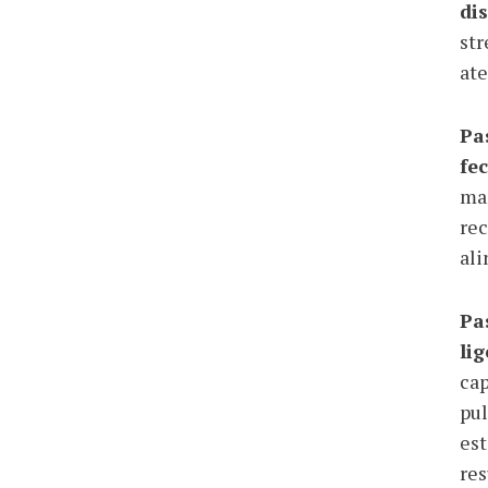
di
str
ate
Pa
fe
man
rec
ali
Pa
li
cap
pul
est
res