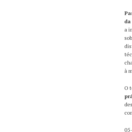
Pa
da
a i
sob
dis
téc
ch
à 
O t
pr
des
com
05