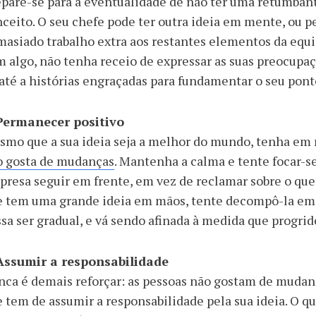
pare-se para a eventualidade de não ter uma retumbant
ceito. O seu chefe pode ter outra ideia em mente, ou pe
asiado trabalho extra aos restantes elementos da equip
 algo, não tenha receio de expressar as suas preocupaç
até a histórias engraçadas para fundamentar o seu pont
 Permanecer positivo
mo que a sua ideia seja a melhor do mundo, tenha em 
o gosta de mudanças
. Mantenha a calma e tente focar-s
resa seguir em frente, em vez de reclamar sobre o que
e tem uma grande ideia em mãos, tente decompô-la em
sa ser gradual, e vá sendo afinada à medida que progrid
 Assumir a responsabilidade
ca é demais reforçar: as pessoas não gostam de mudanç
 tem de assumir a responsabilidade pela sua ideia. O q