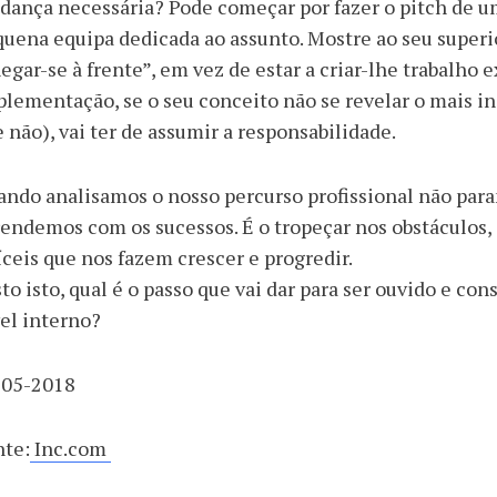
ança necessária? Pode começar por fazer o pitch de um
uena equipa dedicada ao assunto. Mostre ao seu superio
egar-se à frente”, em vez de estar a criar-lhe trabalho 
lementação, se o seu conceito não se revelar o mais i
 não), vai ter de assumir a responsabilidade.
ndo analisamos o nosso percurso profissional não param
endemos com os sucessos. É o tropeçar nos obstáculos,
íceis que nos fazem crescer e progredir.
to isto, qual é o passo que vai dar para ser ouvido e con
el interno?
-05-2018
nte:
Inc.com