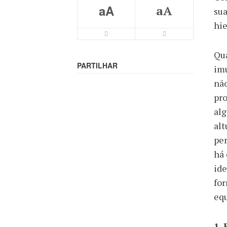
aA
aA
sua
hie
Qu
PARTILHAR
imu
não
pro
alg
alt
per
há 
ide
for
equ
1.