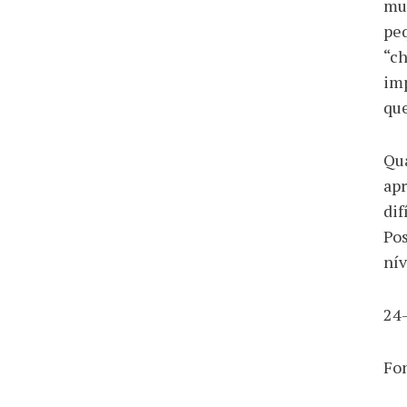
mud
peq
“ch
imp
que
Qua
apr
dif
Pos
nív
24
Fo