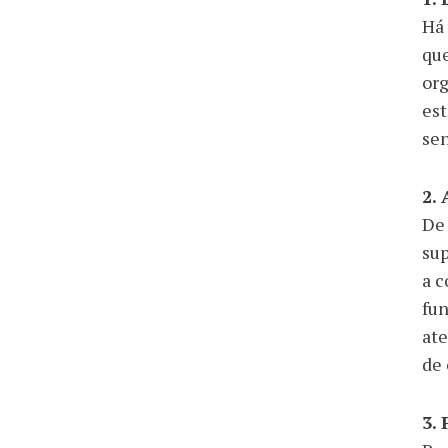
Há 
que
org
est
sen
2.
De 
sup
a c
fun
ate
de 
3. 