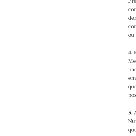
Pre
con
dem
com
ou 
4.
Mes
nã
emp
qu
pos
5.
Nun
que