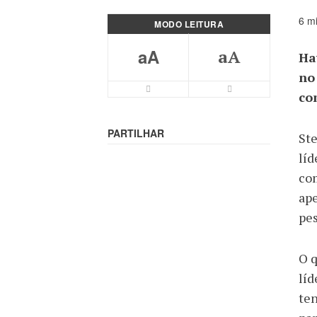
6 mi
MODO LEITURA
aA
aA
Ha
no
co
PARTILHAR
Ste
lí
com
ape
pes
O q
líd
ten