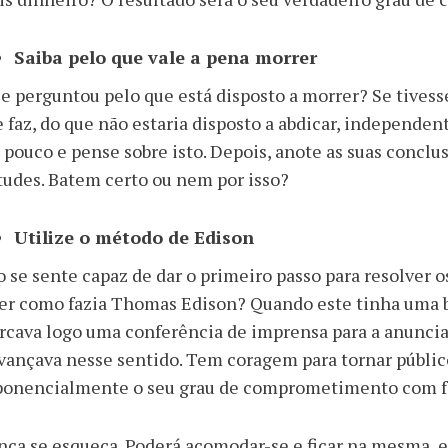
Saiba pelo que vale a pena morrer
se perguntou pelo que está disposto a morrer? Se tivess
 faz, do que não estaria disposto a abdicar, independ
pouco e pense sobre isto. Depois, anote as suas conclu
tudes. Batem certo ou nem por isso?
Utilize o método de Edison
 se sente capaz de dar o primeiro passo para resolver 
er como fazia Thomas Edison? Quando este tinha uma b
cava logo uma conferência de imprensa para a anunciar
vançava nesse sentido. Tem coragem para tornar públic
ponencialmente o seu grau de comprometimento com fa
ca se esqueça. Poderá acomodar-se e ficar na mesma,