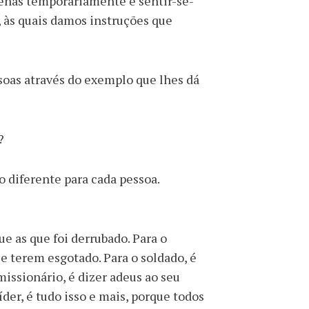
penas temporariamente e sentir-se-
, às quais damos instruções que
soas através do exemplo que lhes dá
?
 diferente para cada pessoa.
ue as que foi derrubado. Para o
se terem esgotado. Para o soldado, é
missionário, é dizer adeus ao seu
íder, é tudo isso e mais, porque todos