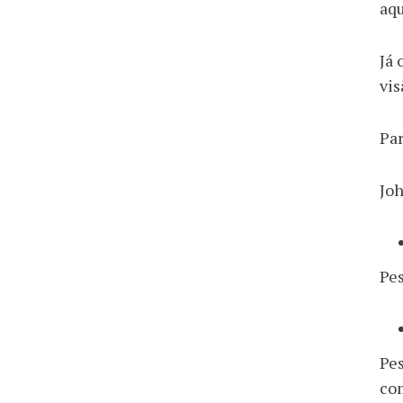
aqu
Já 
vis
Pa
Joh
Pe
Pes
co