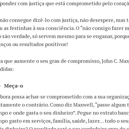
ponder com justiça que está comprometido pelo coração
não consegue dizê-lo com justiça, não desespere, mas
 as festinhas à sua consciência. O “não consigo fazer 
 são verdade, só servem mesmo para se enganar, porque
nços ou resultados positivos!
a que aumente o seu grau de compromisso, John C. Max
didas:
Meça-o
ora possa achar-se comprometido com a sua organizaçã
tamente o contrário. Como diz Maxwell, “passe algum t
po e onde gasta o seu dinheiro”. Pegue no extrato banc
po gasto em serviços, família, saúde, lazer… todo o s
s dinheiro? O resultado será o seu verdadeiro grau de