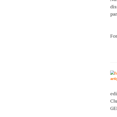
dis
par
Fon
edi
Clu
GER