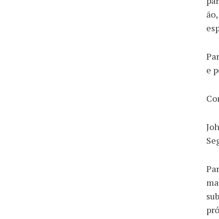
par
ão,
es
Par
e p
Co
Joh
Se
Par
mar
sub
pró