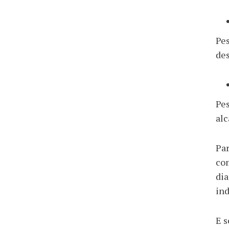
Pes
de
Pe
alc
Par
com
dia
ind
E s