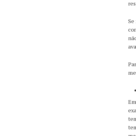
res
Se 
com
não
ava
Par
me
Emb
exa
tem
tem
mai