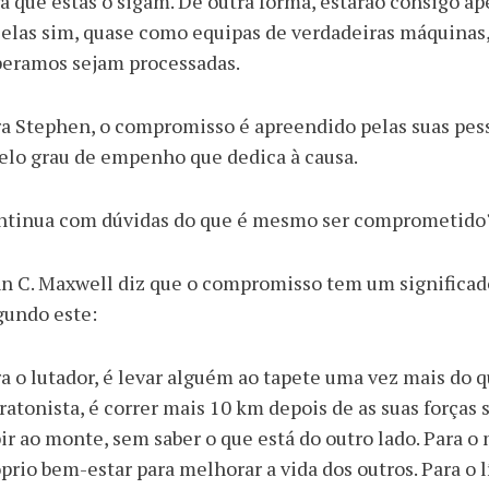
a que estas o sigam. De outra forma, estarão consigo a
 elas sim, quase como equipas de verdadeiras máquinas
peramos sejam processadas.
a Stephen, o compromisso é apreendido pelas suas pes
elo grau de empenho que dedica à causa.
ntinua com dúvidas do que é mesmo ser comprometido
n C. Maxwell diz que o compromisso tem um significado
gundo este:
a o lutador, é levar alguém ao tapete uma vez mais do q
atonista, é correr mais 10 km depois de as suas forças 
ir ao monte, sem saber o que está do outro lado. Para o 
prio bem-estar para melhorar a vida dos outros. Para o l