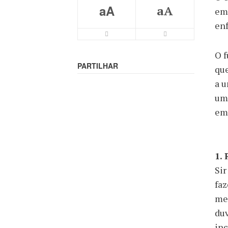
aA
aA
em 
en
O f
PARTILHAR
que
a u
uma
em
1.
Sir
faz
mel
duv
inc