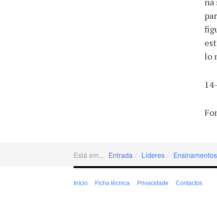
na 
par
fig
est
lo 
14
Fo
Está em...
Entrada
Líderes
Ensinamentos 
Início
Ficha técnica
Privacidade
Contactos