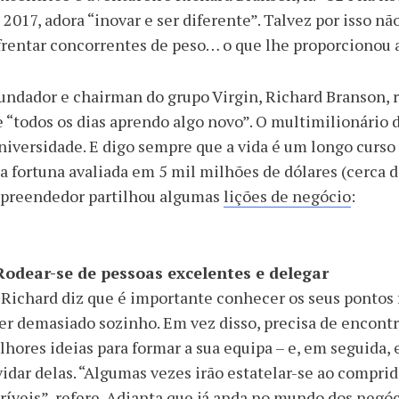
2017, adora “inovar e ser diferente”. Talvez por isso nã
frentar concorrentes de peso… o que lhe proporcionou
undador e chairman do grupo Virgin, Richard Branson, re
 “todos os dias aprendo algo novo”. O multimilionário d
niversidade. E digo sempre que a vida é um longo curso 
 fortuna avaliada em 5 mil milhões de dólares (cerca d
preendedor partilhou algumas
lições de negócio
:
 Rodear-se de pessoas excelentes e delegar
 Richard diz que é importante conhecer os seus pontos f
er demasiado sozinho. Em vez disso, precisa de encont
hores ideias para formar a sua equipa – e, em seguida,
idar delas. “Algumas vezes irão estatelar-se ao comprid
ríveis”, refere. Adianta que já anda no mundo dos negó