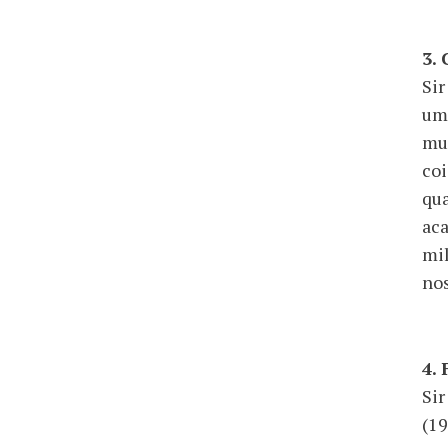
3.
Sir
um 
mui
coi
qua
aca
mil
nos
4.
Sir
(19