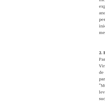
exp
ano
pes
ini
mel
2.
Par
Vir
de 
par
“Mu
lev
suc