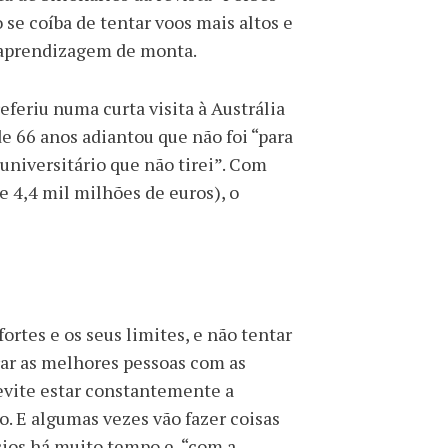
o se coíba de tentar voos mais altos e
 aprendizagem de monta.
feriu numa curta visita à Austrália
e 66 anos adiantou que não foi “para
universitário que não tirei”. Com
e 4,4 mil milhões de euros), o
ortes e os seus limites, e não tentar
rar as melhores pessoas com as
 evite estar constantemente a
o. E algumas vezes vão fazer coisas
cios há muito tempo e, “com a