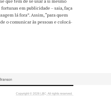
-me que tem de se usar a si mesmo
fortunas em publicidade – saia, faça
ensagem lá fora”. Assim, “para quem
de o comunicar às pessoas e colocá-
 Branson
LB
C
Copyright © 2026
. All rights reserved.