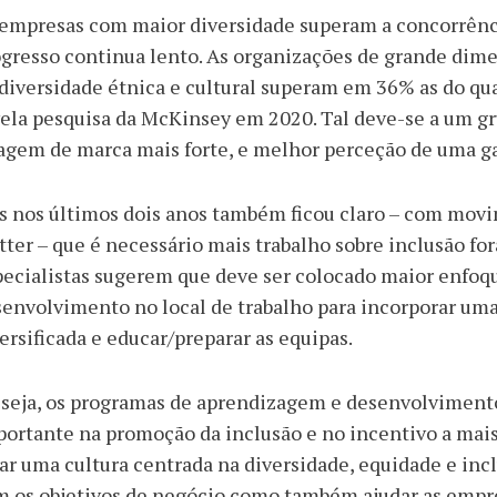
 empresas com maior diversidade superam a concorrên
gresso continua lento. As organizações de grande dime
diversidade étnica e cultural superam em 36% as do qua
ela pesquisa da McKinsey em 2020. Tal deve-se a um g
gem de marca mais forte, e melhor perceção de uma g
 nos últimos dois anos também ficou claro – com movi
ter – que é necessário mais trabalho sobre inclusão for
ecialistas sugerem que deve ser colocado maior enfo
envolvimento no local de trabalho para incorporar uma 
ersificada e educar/preparar as equipas.
 seja, os programas de aprendizagem e desenvolvime
ortante na promoção da inclusão e no incentivo a mais 
ar uma cultura centrada na diversidade, equidade e inc
 os objetivos de negócio como também ajudar as empre