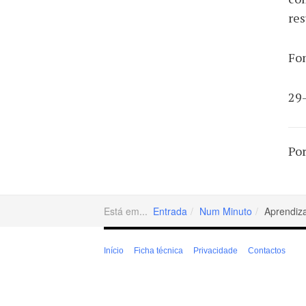
res
Fo
29
Por
Está em...
Entrada
Num Minuto
Aprendiz
Início
Ficha técnica
Privacidade
Contactos