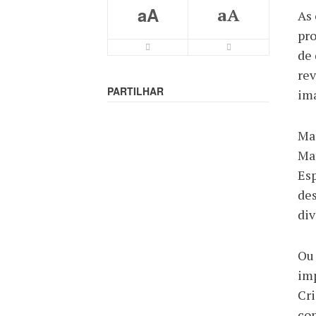
aA
aA
As
pro
de 
rev
PARTILHAR
ima
Mas
Mat
Esp
des
div
Ou
imp
Cri
com