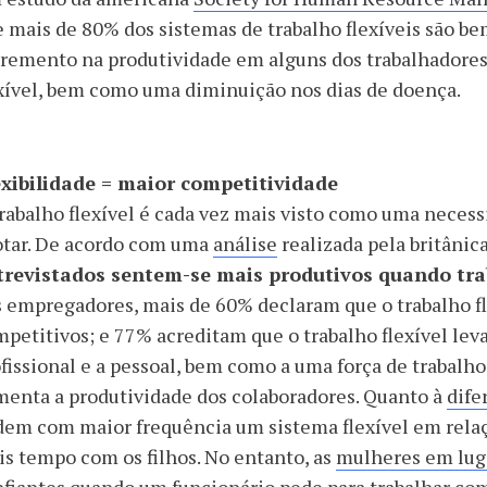
 mais de 80% dos sistemas de trabalho flexíveis são b
remento na produtividade em alguns dos trabalhadores
xível, bem como uma diminuição nos dias de doença.
exibilidade = maior competitividade
rabalho flexível é cada vez mais visto como uma neces
otar. De acordo com uma
análise
realizada pela britânic
trevistados sentem-se mais produtivos quando tra
 empregadores, mais de 60% declaram que o trabalho fl
petitivos; e 77% acreditam que o trabalho flexível leva
fissional e a pessoal, bem como a uma força de trabalh
enta a produtividade dos colaboradores. Quanto à
dife
em com maior frequência um sistema flexível em rela
s tempo com os filhos. No entanto, as
mulheres em luga