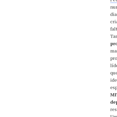
nu
dia
cri
fal
Ta
pr
mai
pr
lí
que
ide
esp
MI
de
res
Um