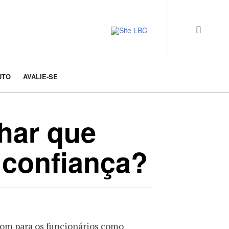
UTO
AVALIE-SE
har que
 confiança?
é bom para os funcionários como