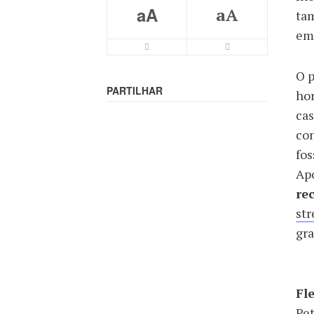
aA
aA
tam
em
O 
PARTILHAR
hor
cas
con
fos
Apó
re
str
gr
Fl
Pet