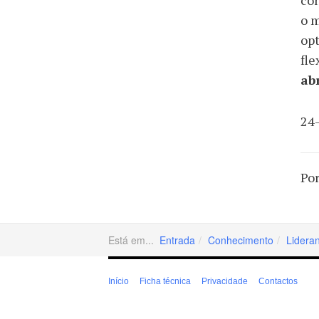
con
o m
opt
fle
ab
24
Por
Está em...
Entrada
Conhecimento
Lidera
Início
Ficha técnica
Privacidade
Contactos