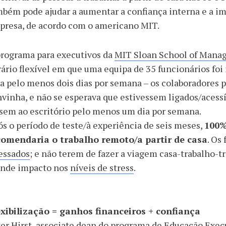
bém pode ajudar a aumentar a confiança interna e a im
presa, de acordo com o americano MIT.
programa para executivos da
MIT Sloan School of Man
ário flexível em que uma equipa de 35 funcionários foi i
a pelo menos dois dias por semana – os colaboradores p
vinha, e não se esperava que estivessem ligados/acessí
sem ao escritório pelo menos um dia por semana.
s o período de teste/à experiência de seis meses,
100%
comendaria o trabalho remoto/a partir de casa
. Os
essados
; e não terem de fazer a viagem casa-trabalho-
ande impacto nos
níveis de stress
.
exibilização = ganhos financeiros + confiança
er Hirst
, associate dean do programa de Educação Execu