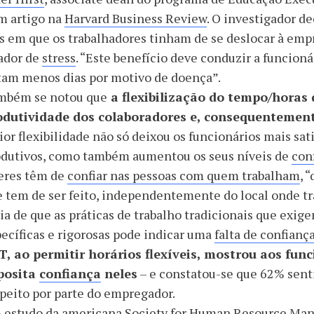
m artigo na
Harvard Business Review
. O investigador d
s em que os trabalhadores tinham de se deslocar à empr
ador de
stress
. “Este benefício deve conduzir a funcionár
tam menos dias por motivo de doença”.
mbém se notou que
a flexibilização do tempo/horas
odutividade dos colaboradores e, consequentement
or flexibilidade não só deixou os funcionários mais sa
odutivos, como também aumentou os seus níveis de
con
deres têm de
confiar nas pessoas com quem trabalham
, 
 tem de ser feito, independentemente do local onde tr
ia de que as práticas de trabalho tradicionais que exi
ecíficas e rigorosas pode indicar uma
falta de confianç
T, ao permitir horários flexíveis, mostrou aos func
posita
confiança
neles
– e constatou-se que 62% sent
peito por parte do empregador.
 estudo da americana
Society for Human Resource Ma