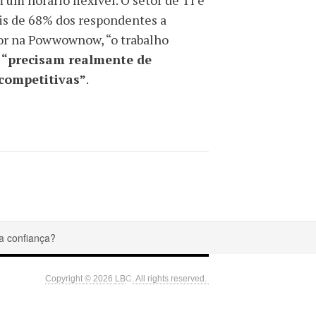
um horário flexível. O setor de TI é
is de 68% dos respondentes a
tor na Powwownow, “o trabalho
 “precisam realmente de
competitivas”
.
a confiança?
LB
C
Copyright © 2026
. All rights reserved.