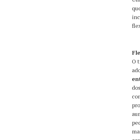
que
inc
fle
Fl
O t
ad
en
dos
com
pro
aum
ped
mai