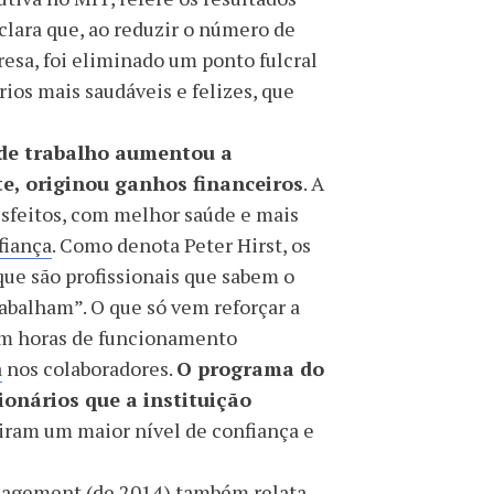
eclara que, ao reduzir o número de
esa, foi eliminado um ponto fulcral
ios mais saudáveis ​​e felizes, que
 de trabalho aumentou a
e, originou ganhos financeiros
. A
tisfeitos, com melhor saúde e mais
fiança
. Como denota Peter Hirst, os
“que são profissionais que sabem o
abalham”. O que só vem reforçar a
gem horas de funcionamento
a
nos colaboradores.
O programa do
ionários que a instituição
iram um maior nível de confiança e
nagement
(de 2014) também relata