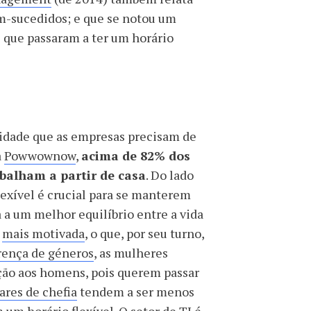
em-sucedidos; e que se notou um
 que passaram a ter um horário
sidade que as empresas precisam de
a
Powwownow
,
acima de 82% dos
balham a partir de casa
. Do lado
exível é crucial para se manterem
 a um melhor equilíbrio entre a vida
o
mais motivada
, o que, por seu turno,
rença de géneros
, as mulheres
ção aos homens, pois querem passar
res de chefia
tendem a ser menos