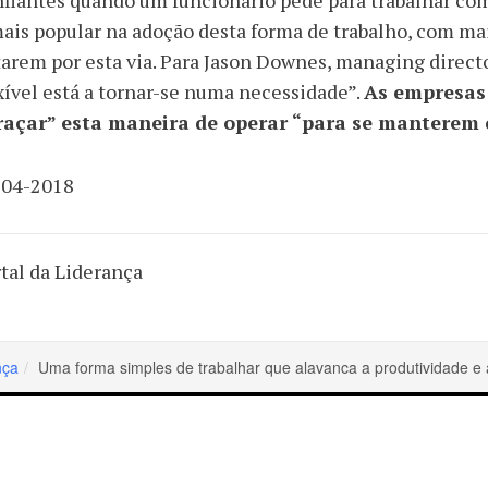
fiantes quando um funcionário pede para trabalhar com 
ais popular na adoção desta forma de trabalho, com ma
arem por esta via. Para Jason Downes, managing direc
xível está a tornar-se numa necessidade”.
As empresas
raçar” esta maneira de operar “para se manterem 
-04-2018
tal da Liderança
nça
Uma forma simples de trabalhar que alavanca a produtividade e 