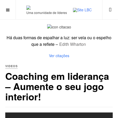
Wharton
Uma comunidade de líderes
Há duas formas de espalhar a luz: ser vela ou o espelho
que a reflete
–
Edith Wharton
Ver citações
VIDEOS
Coaching em liderança
– Aumente o seu jogo
interior!
string(35) "//www.youtube.com/embed/EJImec-nXyo"