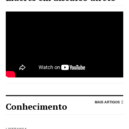
string(35) "//www.youtube.com/embed/IXsVR1oklDI"
MAIS ARTIGOS
Conhecimento
LIDERANÇA